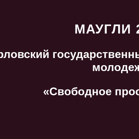
МАУГЛИ 
рловский государственны
молоде
«Свободное про