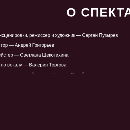
О СПЕКТ
нсценировки, режиссер и художник — Сергей Пузырев
тор — Андрей Григорьев
ейстер — Светлана Щекотихина
 по вокалу — Валерия Торгова
 по сценической речи — Татьяна Сагайдачная
к по свету — Сергей Поляков
ки режиссера — Наталья Стебакова, Андрей Скрипов
а состоялась 5 декабря 2020 года
ительность спектакля: 2 часа 25 минут
ная категория: 12+