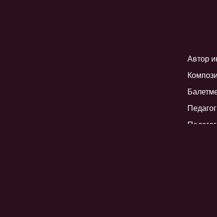
Автор и
Компози
Балетм
Педагог
Педагог
Художни
Помощни
Премьер
Продолж
Возраст