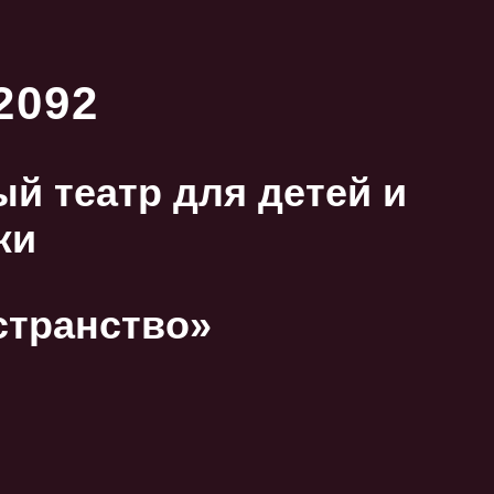
2092
й театр для детей и
жи
странство»